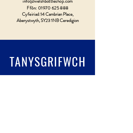
info@welshbottleshop.com
Ffôn:
01970 625 888
Cyfeiriad:
14 Cambrian Place,
Aberystwyth, SY23 1NB Ceredigion
TANYSGRIFWCH
Llenwch wydr & tanysgrifio
Submit