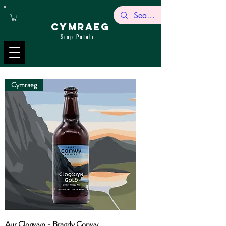
CYMRAEG
Siop Poteli
Cymraeg
Aur Clogwyn - Bragdy Conwy