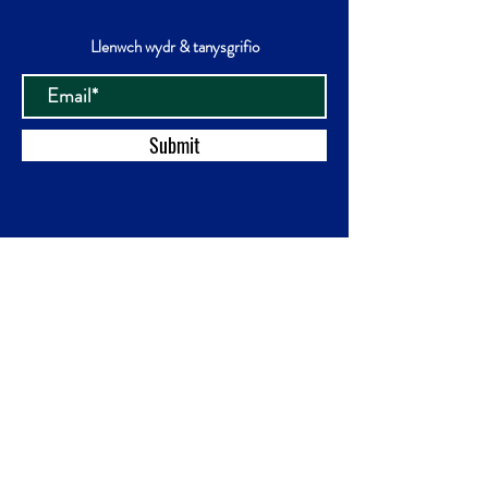
Llenwch wydr & tanysgrifio
Submit
YMWELIAD
U.S
Llun - Iau: 12am - 11pm
Gwe - Sad: 12am - 12pm
Sad: 12am - 10pm