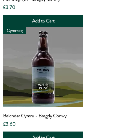
Price
£3.70
Add to Cart
Cymraeg
Balchder Cymru - Bragdy Conwy
Price
£3.60
Add to Cart