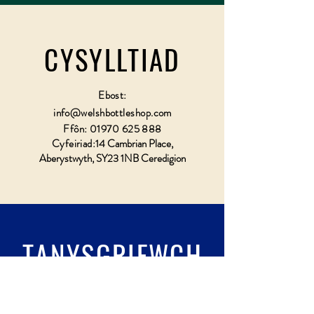
CYSYLLTIAD
Ebost:
info@welshbottleshop.com
Ffôn:
01970 625 888
Cyfeiriad:
14 Cambrian Place,
Aberystwyth, SY23 1NB Ceredigion
TANYSGRIFWCH
Llenwch wydr & tanysgrifio