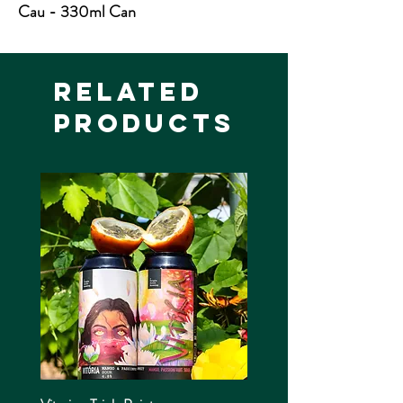
Cau - 330ml Can
ABV – 5.5%
Related
Products
Cafodd Jac y syniad o greu Seidr lleol.
Pan sylwodd ar yr holl afalau a oedd yn
mynd yn wastraff bob blwyddyn,
penderfynodd gasglu afalau o bob rhan
o Geredigion ac wedi hynny cyflwynodd
Hansh Cider.
Seidr corff canolig yw Hansh sy'n ei
gadw'n gytbwys. Os ydyn ni’n dweud
hynny ein hunain mae’n seidr adfywiol
iawn, perffaith ar ddiwrnod o haf (neu
yn ein hachos ni, trwy gydol y