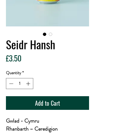
Seidr Hansh
Price
£3.50
Quantity
*
Add to Cart
Gwlad - Cymru
Rhanbarth – Ceredigion