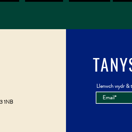
TANY
Llenwch wydr & t
23 1NB