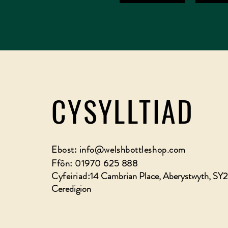
CYSYLLTIAD
Ebost:
info@welshbottleshop.com
Ffôn: 01970 625 888
Cyfeiriad:
14 Cambrian Place, Aberystwyth, SY
Ceredigion