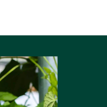
melys mwy dwys. Mae merywen yn cael
ei ddal yn ôl tan y diwedd, gan adael
gorffeniad bytholwyrdd crwn. Perffaith
i ategu bwyd môr gyda blas adfywiol.
Gweinwch gyda: Perlysiau cegin neu'r
rhuban sitrws teneuaf y gallwch ei dorri
ynghyd â dŵr tonig.
ABV 40%