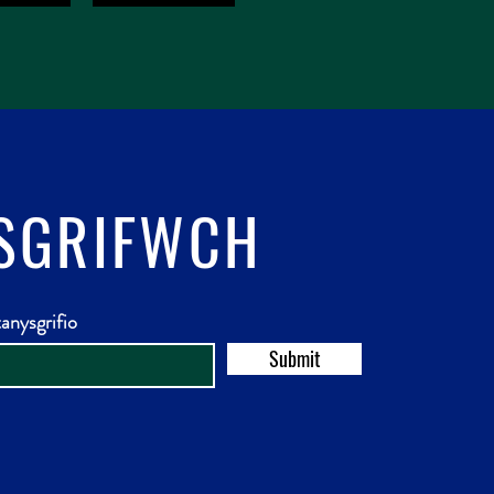
SGRIFWCH
anysgrifio
Submit