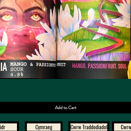
Quick View
Add to Cart
idr
Cymraeg
Cwrw Traddodiadol
Cwrw