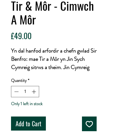
Tir & Môr - Cimwch
A Môr
Price
£49.00
Yn dal hanfod arfordir a chefn gwlad Sir
Benfro: mae Tir a Môr yn Jin Sych
Cymreig sitrws a theim. Jin Cymreig
cysyniadol o Sir Benfro, sydd yr un mor
Quantity
*
hapus yn y gegin ag y mae wrth y bar –
o wisgo saviche moethus i briodi ag
ychydig o Vermouth Bianco a
Only 1 left in stock
mwynhau gydag olewydd – Arddull
Martini. Mae nodiadau uchaf teim
Add to Cart
ysgafn a glân yn codi i wneud lle i arogl
citrig ferbena miniog a cheuled lemwn